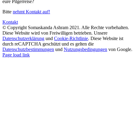
eure Pilgerreise?
Bitte
nehmt Kontakt auf!
Kontakt
© Copyright Somaskanda Ashram 2021. Alle Rechte vorbehalten.
Diese Website wird von Freiwilligen betrieben. Unsere
Datenschutzerklärung
und
Cookie-Richtlinie
. Diese Website ist
durch reCAPTCHA geschützt und es gelten die
Datenschutzbestimmungen
und
Nutzungsbedingungen
von Google.
WhatsApp
Facebook
YouTube
Instagram
SoundCloud
Spotify
Page load link
Go
to
Top