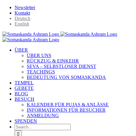
Skip
WhatsApp
Facebook
YouTube
Instagram
SoundCloud
Spotify
Newsletter
to
Kontakt
content
Deutsch
English
ÜBER
ÜBER UNS
RÜCKZUG & EINKEHR
SEVA – SELBSTLOSER DIENST
TEACHINGS
BEDEUTUNG VON SOMASKANDA
TEMPEL
GEBETE
BLOG
BESUCH
KALENDER FÜR PUJAS & ANLÄSSE
INFORMATIONEN FÜR BESUCHER
ANMELDUNG
SPENDEN
Search
for: