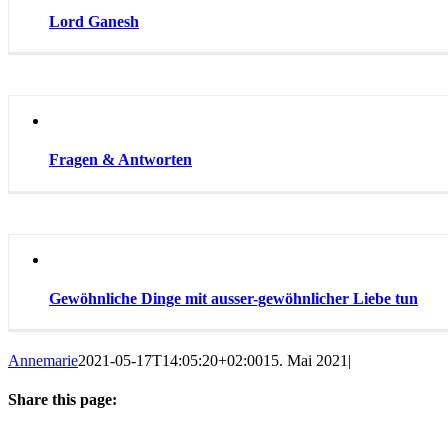
Lord Ganesh
Fragen & Antworten
Gewöhnliche Dinge mit ausser-gewöhnlicher Liebe tun
Annemarie
2021-05-17T14:05:20+02:00
15. Mai 2021
|
Share this page:
Facebook
X
WhatsApp
Email